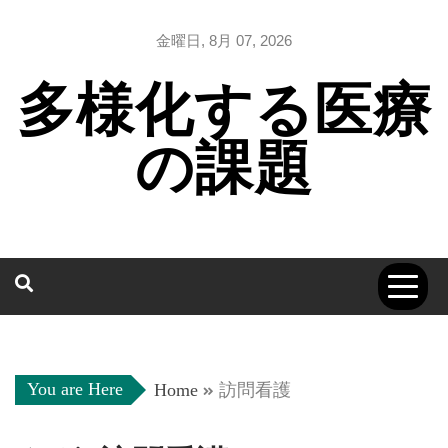
Skip
to
金曜日, 8月 07, 2026
content
多様化する医療
の課題
You are Here
Home
訪問看護